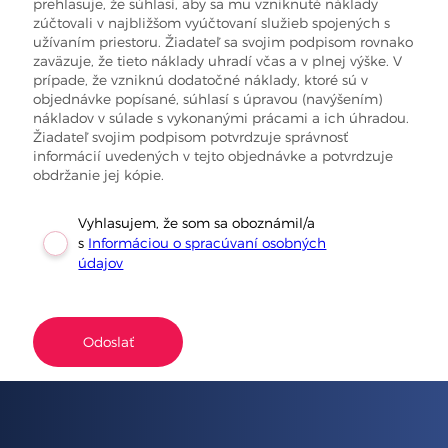
prehlasuje, že súhlasí, aby sa mu vzniknuté náklady
zúčtovali v najbližšom vyúčtovaní služieb spojených s
užívaním priestoru. Žiadateľ sa svojim podpisom rovnako
zaväzuje, že tieto náklady uhradí včas a v plnej výške. V
prípade, že vzniknú dodatočné náklady, ktoré sú v
objednávke popísané, súhlasí s úpravou (navýšením)
nákladov v súlade s vykonanými prácami a ich úhradou.
Žiadateľ svojim podpisom potvrdzuje správnosť
informácií uvedených v tejto objednávke a potvrdzuje
obdržanie jej kópie.
Vyhlasujem, že som sa oboznámil/a
s
Informáciou o spracúvaní osobných
údajov
Odoslať
Skúste to znova a uistite sa, že ste vyplnili všetky
povinné polia. Ak to nefunguje, kontaktujte nás e-
mailom alebo telefonicky.