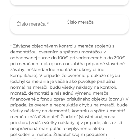
Číslo merača
* Záväzne objednávam kontrolu merača spojenú s
demontážou, overením a spätnou montážou v
odhadovanej sume do 100€ pri vodomeroch a do 200€
pri meračoch tepla (suma nezahŕňa prípadné stavebné
zásahy, neštandardné montážne úkony či iné
komplikácie). V prípade, že overenie preukáže chybu
(odchýlka merania je väčšia ako povoľuje príslušná
norma) na merači, budú všetky náklady na kontrolu,
montáž, demontáž a následnú výmenu merača
financované z fondu opráv príslušného objektu (domu). V
prípade, že overenie nepreukáže chybu na merači, bude
všetky náklady na demontáž, kontrolu a spätnú montáž
merača znášať žiadateľ. Žiadateľ (vlastník/nájomca
priestoru) znáša všetky náklady aj v prípade, ak sa zistí
neoprávnená manipulácia ovplyvnenie alebo
poškodenie merača. Žiadateľ svojim podpisom