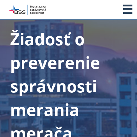
O NÁS
Žiadosť o
SLUŽBY
preverenie
ŽIADOSTI
ČASTÉ OTÁZKY
správnosti
DODÁVATELIA
merania
KLIENTSKÁ ZÓNA
KONTAKT
merača