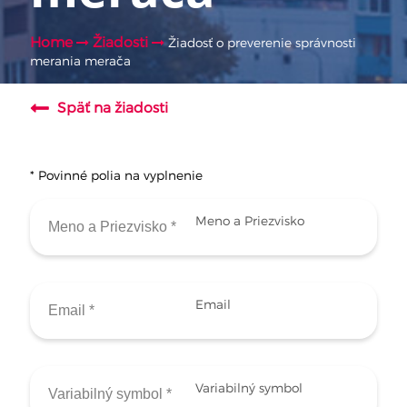
Home
Žiadosti
Žiadosť o preverenie správnosti
merania merača
Späť na žiadosti
* Povinné polia na vyplnenie
Meno a Priezvisko
Email
Variabilný symbol