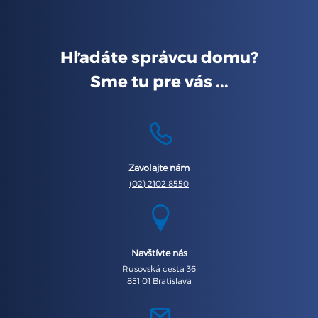
Skúste to znova a uistite sa, že ste vyplnili všetky
povinné polia. Ak to nefunguje, kontaktujte nás e-
mailom alebo telefonicky.
Hľadáte správcu domu?
Sme tu pre vás ...
Zavolajte nám
(02) 2102 8550
Navštívte nás
Rusovská cesta 36
851 01 Bratislava