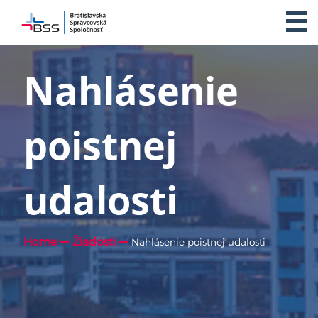
O NÁS
Nahlásenie
SLUŽBY
poistnej
ŽIADOSTI
ČASTÉ OTÁZKY
udalosti
DODÁVATELIA
Home
Žiadosti
Nahlásenie poistnej udalosti
KLIENTSKÁ ZÓNA
KONTAKT